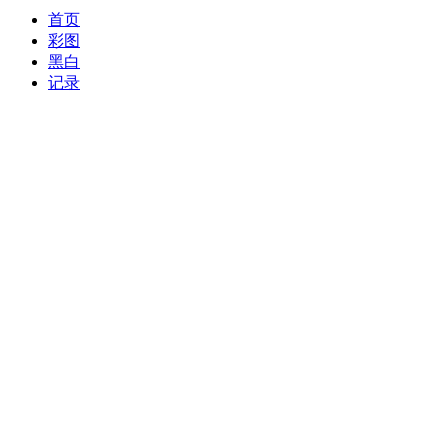
首页
彩图
黑白
记录