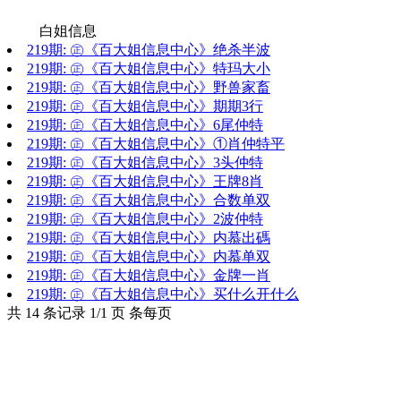
白姐信息
219期: ㊣《百大姐信息中心》绝杀半波
219期: ㊣《百大姐信息中心》特玛大小
219期: ㊣《百大姐信息中心》野兽家畜
219期: ㊣《百大姐信息中心》期期3行
219期: ㊣《百大姐信息中心》6尾仲特
219期: ㊣《百大姐信息中心》①肖仲特平
219期: ㊣《百大姐信息中心》3头仲特
219期: ㊣《百大姐信息中心》王牌8肖
219期: ㊣《百大姐信息中心》合数单双
219期: ㊣《百大姐信息中心》2波仲特
219期: ㊣《百大姐信息中心》内慕出碼
219期: ㊣《百大姐信息中心》内慕单双
219期: ㊣《百大姐信息中心》金牌一肖
219期: ㊣《百大姐信息中心》买什么开什么
共 14 条记录 1/1 页 条每页