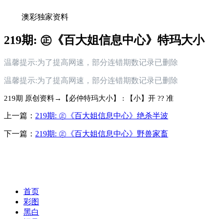
澳彩独家资料
219期: ㊣《百大姐信息中心》特玛大小
温馨提示:为了提高网速，部分连错期数记录已删除
温馨提示:为了提高网速，部分连错期数记录已删除
219期 原创资料→【必仲特玛大小】 : 【小】开 ?? 准
上一篇：
219期: ㊣《百大姐信息中心》绝杀半波
下一篇：
219期: ㊣《百大姐信息中心》野兽家畜
首页
彩图
黑白