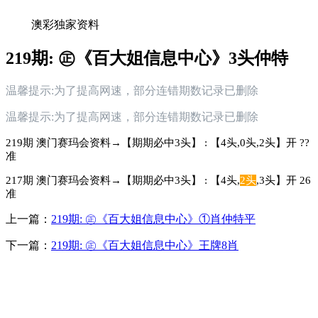
澳彩独家资料
219期: ㊣《百大姐信息中心》3头仲特
温馨提示:为了提高网速，部分连错期数记录已删除
温馨提示:为了提高网速，部分连错期数记录已删除
219期 澳门赛玛会资料→【期期必中3头】 : 【4头,0头,2头】开 ??
准
217期 澳门赛玛会资料→【期期必中3头】 : 【4头,
2头
,3头】开 26
准
上一篇：
219期: ㊣《百大姐信息中心》①肖仲特平
下一篇：
219期: ㊣《百大姐信息中心》王牌8肖