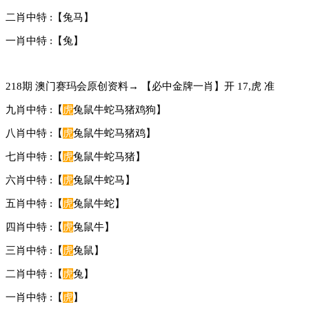
二肖中特 :【兔马】
一肖中特 :【兔】
218期 澳门赛玛会原创资料→ 【必中金牌一肖】开 17,虎 准
九肖中特 :【
虎
兔鼠牛蛇马猪鸡狗】
八肖中特 :【
虎
兔鼠牛蛇马猪鸡】
七肖中特 :【
虎
兔鼠牛蛇马猪】
六肖中特 :【
虎
兔鼠牛蛇马】
五肖中特 :【
虎
兔鼠牛蛇】
四肖中特 :【
虎
兔鼠牛】
三肖中特 :【
虎
兔鼠】
二肖中特 :【
虎
兔】
一肖中特 :【
虎
】