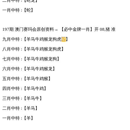
二肖中特 :【蛇龙】
一肖中特 :【蛇】
197期 澳门赛玛会原创资料→ 【必中金牌一肖】开 08,猪 准
九肖中特 :【羊马牛鸡猴龙狗虎
猪
】
八肖中特 :【羊马牛鸡猴龙狗虎】
七肖中特 :【羊马牛鸡猴龙狗】
六肖中特 :【羊马牛鸡猴龙】
五肖中特 :【羊马牛鸡猴】
四肖中特 :【羊马牛鸡】
三肖中特 :【羊马牛】
二肖中特 :【羊马】
一肖中特 :【羊】