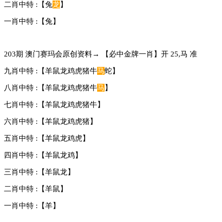
二肖中特 :【兔
龙
】
一肖中特 :【兔】
203期 澳门赛玛会原创资料→ 【必中金牌一肖】开 25,马 准
九肖中特 :【羊鼠龙鸡虎猪牛
马
蛇】
八肖中特 :【羊鼠龙鸡虎猪牛
马
】
七肖中特 :【羊鼠龙鸡虎猪牛】
六肖中特 :【羊鼠龙鸡虎猪】
五肖中特 :【羊鼠龙鸡虎】
四肖中特 :【羊鼠龙鸡】
三肖中特 :【羊鼠龙】
二肖中特 :【羊鼠】
一肖中特 :【羊】