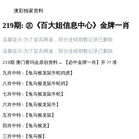
澳彩独家资料
219期: ㊣《百大姐信息中心》金牌一肖
温馨提示:为了提高网速，部分连错期数记录已删除
温馨提示:为了提高网速，部分连错期数记录已删除
219期 澳门赛玛会原创资料→ 【必中金牌一肖】开 ?? 准
九肖中特 :【兔马猴龙鼠牛蛇鸡虎】
八肖中特 :【兔马猴龙鼠牛蛇鸡】
七肖中特 :【兔马猴龙鼠牛蛇】
六肖中特 :【兔马猴龙鼠牛】
五肖中特 :【兔马猴龙鼠】
四肖中特 :【兔马猴龙】
三肖中特 :【兔马猴】