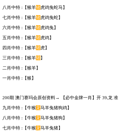
八肖中特 :【猴羊
猪
虎鸡兔蛇马】
七肖中特 :【猴羊
猪
虎鸡兔蛇】
六肖中特 :【猴羊
猪
虎鸡兔】
五肖中特 :【猴羊
猪
虎鸡】
四肖中特 :【猴羊
猪
虎】
三肖中特 :【猴羊
猪
】
二肖中特 :【猴羊】
一肖中特 :【猴】
200期 澳门赛玛会原创资料→ 【必中金牌一肖】开 39,龙 准
九肖中特 :【牛猴
龙
马羊兔猪狗鸡】
八肖中特 :【牛猴
龙
马羊兔猪狗】
七肖中特 :【牛猴
龙
马羊兔猪】