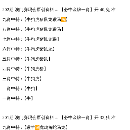
202期 澳门赛玛会原创资料→ 【必中金牌一肖】开 40,兔 准
九肖中特 :【牛狗虎猪鼠龙猴马
兔
】
八肖中特 :【牛狗虎猪鼠龙猴马】
七肖中特 :【牛狗虎猪鼠龙猴】
六肖中特 :【牛狗虎猪鼠龙】
五肖中特 :【牛狗虎猪鼠】
四肖中特 :【牛狗虎猪】
三肖中特 :【牛狗虎】
二肖中特 :【牛狗】
一肖中特 :【牛】
201期 澳门赛玛会原创资料→ 【必中金牌一肖】开 32,猪 准
九肖中特 :【猴羊
猪
虎鸡兔蛇马龙】