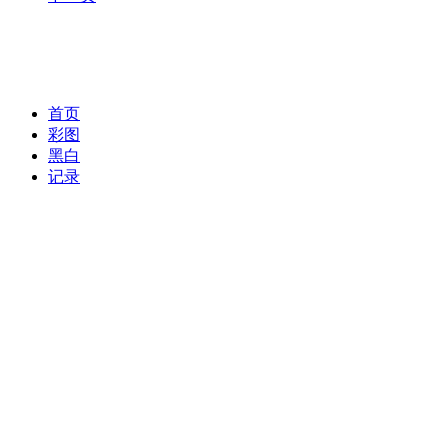
首页
彩图
黑白
记录