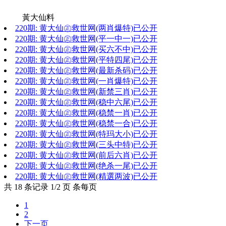
黃大仙料
220期: 黄大仙㊣救世网(两肖爆特)已公开
220期: 黄大仙㊣救世网(平一中一)已公开
220期: 黄大仙㊣救世网(买六不中)已公开
220期: 黄大仙㊣救世网(平特四尾)已公开
220期: 黄大仙㊣救世网(最新杀码)已公开
220期: 黄大仙㊣救世网(一肖爆特)已公开
220期: 黄大仙㊣救世网(新禁三肖)已公开
220期: 黄大仙㊣救世网(稳中六尾)已公开
220期: 黄大仙㊣救世网(稳禁一肖)已公开
220期: 黄大仙㊣救世网(稳禁一合)已公开
220期: 黄大仙㊣救世网(特玛大小)已公开
220期: 黄大仙㊣救世网(三头中特)已公开
220期: 黄大仙㊣救世网(前后六肖)已公开
220期: 黄大仙㊣救世网(绝杀一尾)已公开
220期: 黄大仙㊣救世网(精選两波)已公开
共 18 条记录 1/2 页 条每页
1
2
下一页