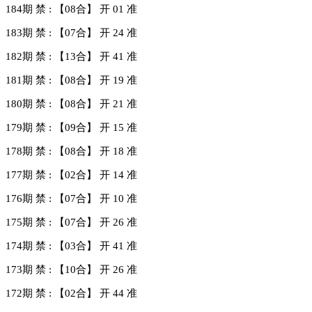
184期 禁 : 【08合】 开 01 准
183期 禁 : 【07合】 开 24 准
182期 禁 : 【13合】 开 41 准
181期 禁 : 【08合】 开 19 准
180期 禁 : 【08合】 开 21 准
179期 禁 : 【09合】 开 15 准
178期 禁 : 【08合】 开 18 准
177期 禁 : 【02合】 开 14 准
176期 禁 : 【07合】 开 10 准
175期 禁 : 【07合】 开 26 准
174期 禁 : 【03合】 开 41 准
173期 禁 : 【10合】 开 26 准
172期 禁 : 【02合】 开 44 准