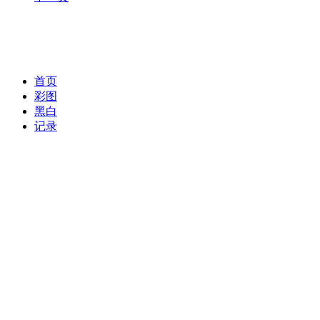
首页
彩图
黑白
记录