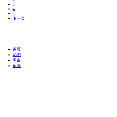
3
4
5
下一页
首页
彩图
黑白
记录