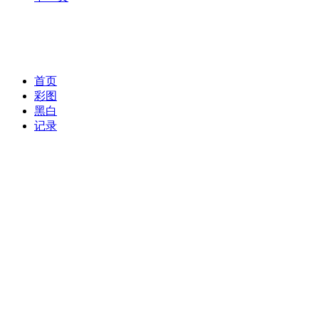
首页
彩图
黑白
记录