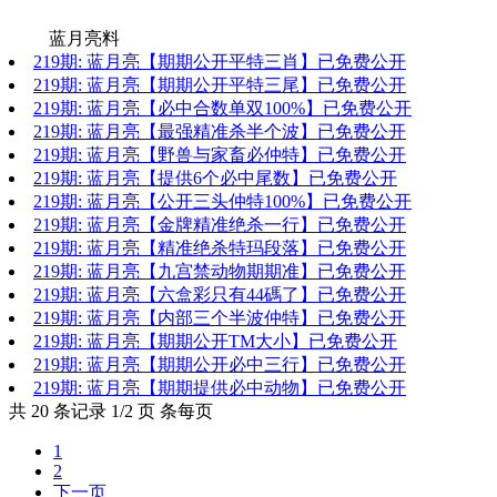
蓝月亮料
219期: 蓝月亮【期期公开平特三肖】已免费公开
219期: 蓝月亮【期期公开平特三尾】已免费公开
219期: 蓝月亮【必中合数单双100%】已免费公开
219期: 蓝月亮【最强精准杀半个波】已免费公开
219期: 蓝月亮【野兽与家畜必仲特】已免费公开
219期: 蓝月亮【提供6个必中尾数】已免费公开
219期: 蓝月亮【公开三头仲特100%】已免费公开
219期: 蓝月亮【金牌精准绝杀一行】已免费公开
219期: 蓝月亮【精准绝杀特玛段落】已免费公开
219期: 蓝月亮【九宫禁动物期期准】已免费公开
219期: 蓝月亮【六盒彩只有44碼了】已免费公开
219期: 蓝月亮【内部三个半波仲特】已免费公开
219期: 蓝月亮【期期公开TM大小】已免费公开
219期: 蓝月亮【期期公开必中三行】已免费公开
219期: 蓝月亮【期期提供必中动物】已免费公开
共 20 条记录 1/2 页 条每页
1
2
下一页