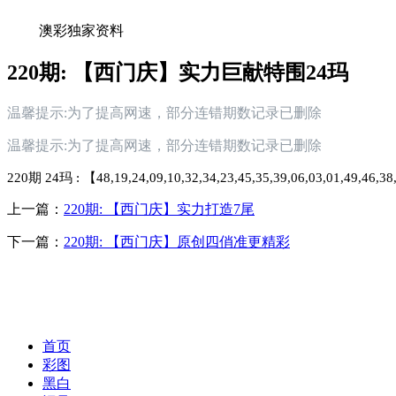
澳彩独家资料
220期: 【西门庆】实力巨献特围24玛
温馨提示:为了提高网速，部分连错期数记录已删除
温馨提示:为了提高网速，部分连错期数记录已删除
220期 24玛 : 【48,19,24,09,10,32,34,23,45,35,39,06,03,01,49,46,3
上一篇：
220期: 【西门庆】实力打造7尾
下一篇：
220期: 【西门庆】原创四俏准更精彩
首页
彩图
黑白