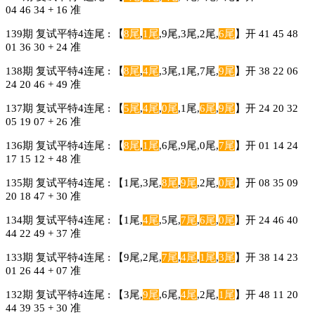
04 46 34 + 16 准
139期 复试平特4连尾 : 【
8尾
,
1尾
,9尾,3尾,2尾,
6尾
】开 41 45 48
01 36 30 + 24 准
138期 复试平特4连尾 : 【
8尾
,
4尾
,3尾,1尾,7尾,
9尾
】开 38 22 06
24 20 46 + 49 准
137期 复试平特4连尾 : 【
5尾
,
4尾
,
0尾
,1尾,
6尾
,
9尾
】开 24 20 32
05 19 07 + 26 准
136期 复试平特4连尾 : 【
8尾
,
1尾
,6尾,9尾,0尾,
7尾
】开 01 14 24
17 15 12 + 48 准
135期 复试平特4连尾 : 【1尾,3尾,
8尾
,
9尾
,2尾,
0尾
】开 08 35 09
20 18 47 + 30 准
134期 复试平特4连尾 : 【1尾,
4尾
,5尾,
7尾
,
6尾
,
0尾
】开 24 46 40
44 22 49 + 37 准
133期 复试平特4连尾 : 【9尾,2尾,
7尾
,
4尾
,
1尾
,
3尾
】开 38 14 23
01 26 44 + 07 准
132期 复试平特4连尾 : 【3尾,
9尾
,6尾,
4尾
,2尾,
1尾
】开 48 11 20
44 39 35 + 30 准