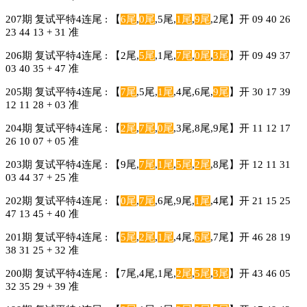
207期 复试平特4连尾 : 【
6尾
,
0尾
,5尾,
1尾
,
9尾
,2尾】开 09 40 26
23 44 13 + 31 准
206期 复试平特4连尾 : 【2尾,
5尾
,1尾,
7尾
,
0尾
,
3尾
】开 09 49 37
03 40 35 + 47 准
205期 复试平特4连尾 : 【
7尾
,5尾,
1尾
,4尾,6尾,
9尾
】开 30 17 39
12 11 28 + 03 准
204期 复试平特4连尾 : 【
2尾
,
7尾
,
0尾
,3尾,8尾,9尾】开 11 12 17
26 10 07 + 05 准
203期 复试平特4连尾 : 【9尾,
7尾
,
1尾
,
5尾
,
2尾
,8尾】开 12 11 31
03 44 37 + 25 准
202期 复试平特4连尾 : 【
0尾
,
7尾
,6尾,9尾,
1尾
,4尾】开 21 15 25
47 13 45 + 40 准
201期 复试平特4连尾 : 【
5尾
,
2尾
,
1尾
,4尾,
6尾
,7尾】开 46 28 19
38 31 25 + 32 准
200期 复试平特4连尾 : 【7尾,4尾,1尾,
2尾
,
5尾
,
3尾
】开 43 46 05
32 35 29 + 39 准