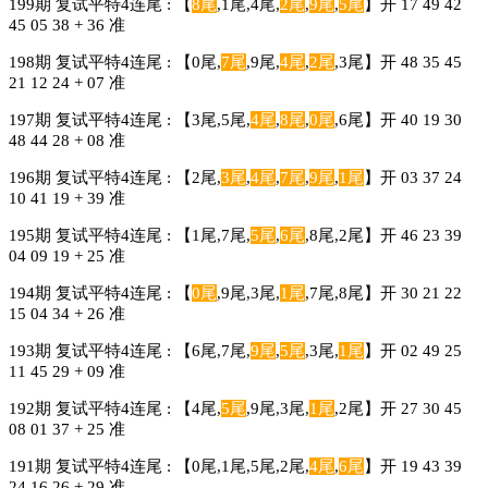
199期 复试平特4连尾 : 【
8尾
,1尾,4尾,
2尾
,
9尾
,
5尾
】开 17 49 42
45 05 38 + 36 准
198期 复试平特4连尾 : 【0尾,
7尾
,9尾,
4尾
,
2尾
,3尾】开 48 35 45
21 12 24 + 07 准
197期 复试平特4连尾 : 【3尾,5尾,
4尾
,
8尾
,
0尾
,6尾】开 40 19 30
48 44 28 + 08 准
196期 复试平特4连尾 : 【2尾,
3尾
,
4尾
,
7尾
,
9尾
,
1尾
】开 03 37 24
10 41 19 + 39 准
195期 复试平特4连尾 : 【1尾,7尾,
5尾
,
6尾
,8尾,2尾】开 46 23 39
04 09 19 + 25 准
194期 复试平特4连尾 : 【
0尾
,9尾,3尾,
1尾
,7尾,8尾】开 30 21 22
15 04 34 + 26 准
193期 复试平特4连尾 : 【6尾,7尾,
9尾
,
5尾
,3尾,
1尾
】开 02 49 25
11 45 29 + 09 准
192期 复试平特4连尾 : 【4尾,
5尾
,9尾,3尾,
1尾
,2尾】开 27 30 45
08 01 37 + 25 准
191期 复试平特4连尾 : 【0尾,1尾,5尾,2尾,
4尾
,
6尾
】开 19 43 39
24 16 26 + 29 准