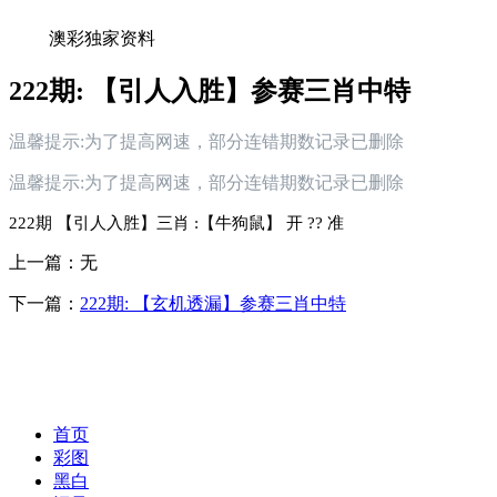
澳彩独家资料
222期: 【引人入胜】参赛三肖中特
温馨提示:为了提高网速，部分连错期数记录已删除
温馨提示:为了提高网速，部分连错期数记录已删除
222期 【引人入胜】三肖 :【牛狗鼠】 开 ?? 准
上一篇：
无
下一篇：
222期: 【玄机透漏】参赛三肖中特
首页
彩图
黑白