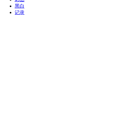
黑白
记录