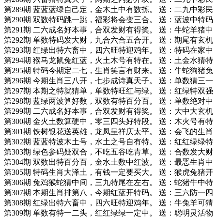
第289期 蓝蓝蓝绿自己定，金木土中有数拣。 送：二九中彩民
第290期 双数特码跳一跳，福彩将会变三合。 送：蓝波中特码
第291期 二六成名好本事，合双发财有得奖。 送：牛蛇羊猪中
第292期 单数特码发大财，九合六合五合开。 送：期尾有玄机
第293期 红绿出特六畜中，四六旺特迎鸡年。 送：特码在家中
第294期 猴马龙鼠兔红蓝，火土木号有特在。 送：土金水猜特
第295期 特码今期定二七，生肖笑言有财来。 送：牛蛇狗猪兔
第296期 今期生肖三八开，七步成诗真天子。 送：单数猜三一
第297期 本期之特就猜单，单数特旺红与绿。 送：红绿特双强
第298期 蓝绿两波算好数，双数有特百分百。 送：单数绝对中
第299期 二六成名好本事，合双发财有得奖。 送：大中大玄机
第300期 金火土数算硬中，零三四头好特段。 送：木火号有特
第301期 铁树银花送英雄，龙凤呈祥庆太平。 送：会飞的生肖
第302期 蓝蓝特波木土号，水土之号自有特。 送：红红绿绿特
第303期 绿色参码疑双合，不吃五谷吃青草。 送：合数发大财
第304期 双数出特百分百，金水土数中红波。 送：最恶生肖中
第305期 特码生肖大泽土，有钱一定要买大。 送：猴虎兔猪开
第306期 兔鸡猴蛇猜中间，三九特尾在左右。 送：蛇猪牛中特
第307期 本期生肖排第八，今期红蓝开特码。 送：三六防一四
第308期 红绿出特六畜中，四六旺特迎鸡年。 送：牛兔羊可猜
第309期 单数有特一二头，红红绿绿一定中。 送：聪明灵活物