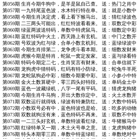
第056期 生肖今期牛狗中，是羊是鼠自己查。 送：热门之肖中
第057期 一九特尾蓝色波，水木特行特在单。 送：就是小数中
第058期 今期生肖决定虎，看上看下猴马出。 送：猜红绿波色
第059期 二三两头可能出，红红特波看着来。 送：双数定中彩
第060期 绿蓝两波送特码，单数中特虎鼠马。 送：细数定中彩
第061期 蓝红特码中火土，西天路上有玄机。 送：中门之数开
第062期 号双波为红与绿，合单小数玄机到。 送：蓝绿绿波中
第063期 今期生肖排第二，龙争虎斗看本期。 送：细数发财来
第064期 虎猴今期是特肖，蛇鼠一窝定发家。 送：蓝与绿看特
第065期 特码今期定二七，生肖笑言有财来。 送：合单信就下
第066期 龙狗虎中猜特码，红码有特小防绿。 送：蛇兔牛羊死
第067期 龙蛇鼠狗必中彩，细数今期要中彩。 送：小参小中特
第068期 金火土数算硬中，零三四头好特段。 送：单码金土中
第069期 蓝色一波藏绿机，八字一尾有平码。 送：猜虎龙狗猪
第070期 今期生肖牛马狗，开出大数你定中。 送：火土水数开
第071期 双数运行就得钱，绿波有特兼防红。 送：大数中特码
第072期 小数双号必有中，蓝色特波也是哈。 送：吃多的动物
第073期 双数就狗没有来，蓝色特码不再来。 送：双数不中特
第074期 一二三头好玄机，单数特波看红绿。 送：牛猪猴马中
第075期 红绿特单又一期，木土火号单之意。 送：龙虎狗猪中
第076期 特头本期零三四，单数中特蓝绿旺。 送：单数绝对中