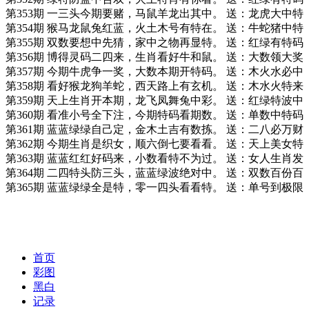
第353期 一三头今期要赌，马鼠羊龙出其中。 送：龙虎大中特
第354期 猴马龙鼠兔红蓝，火土木号有特在。 送：牛蛇猪中特
第355期 双数要想中先猜，家中之物再显特。 送：红绿有特码
第356期 博得灵码二四来，生肖看好牛和鼠。 送：大数领大奖
第357期 今期牛虎争一奖，大数本期开特码。 送：木火水必中
第358期 看好猴龙狗羊蛇，西天路上有玄机。 送：木水火特来
第359期 天上生肖开本期，龙飞凤舞兔中彩。 送：红绿特波中
第360期 看准小号全下注，今期特码看期数。 送：单数中特码
第361期 蓝蓝绿绿自己定，金木土吉有数拣。 送：二八必万财
第362期 今期生肖是织女，顺六倒七要看看。 送：天上美女特
第363期 蓝蓝红红好码来，小数看特不为过。 送：女人生肖发
第364期 二四特头防三头，蓝蓝绿波绝对中。 送：双数百份百
第365期 蓝蓝绿绿全是特，零一四头看看特。 送：单号到极限
首页
彩图
黑白
记录