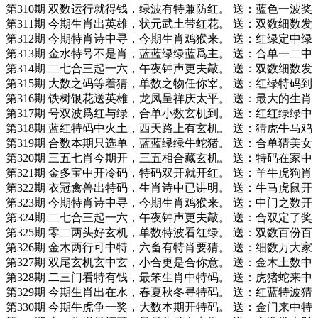
第310期 双数运行就得钱，绿波有特兼防红。 送：蓝色一波奖
第311期 今期生肖出英雄，状元武土带红花。 送：双数细数发
第312期 今期特肖诗中寻，今期生肖鸡猴来。 送：红绿定中绿
第313期 金水特号不是肖，蓝蓝绿绿蓝爲主。 送：合单一二中
第314期 二七合三起一六，午夜钟声更夫敲。 送：双数细数发
第315期 大数之码等着猜，单数之物任你宰。 送：红绿特码到
第316期 铁树银花送英雄，龙凤呈祥庆太平。 送：最大的生肖
第317期 号双波爲红与绿，合单小数玄机到。 送：红红绿绿中
第318期 蓝红特码中火土，西天路上有玄机。 送：猜虎牛马鸡
第319期 合数本期只选单，蓝蓝绿绿牛蛇猪。 送：合单猜美女
第320期 三五七肖今期开，三五相合藏玄机。 送：特码在家中
第321期 金多宝中开冷码，特码双开就开红。 送：羊牛虎狗肖
第322期 衣冠禽兽出特码，生肖诗中已讲明。 送：牛马虎鼠开
第323期 今期特肖诗中寻，今期生肖鸡猴来。 送：中门之数开
第324期 二七合三起一六，午夜钟声更夫敲。 送：合双定了奖
第325期 零二两头好玄机，单数特波看红绿。 送：双数百份百
第326期 金木两行可中特，六畜有特肖要猜。 送：细数万大家
第327期 双尾玄机玄中玄，小合更是合你意。 送：金木土数中
第328期 二三门看特有钱，最笨生肖中特码。 送：虎猪蛇来中
第329期 今期生肖出在水，春夏秋冬寻特码。 送：红蓝特波猜
第330期 今期牛虎争一奖，大数本期开特码。 送：金门来中特