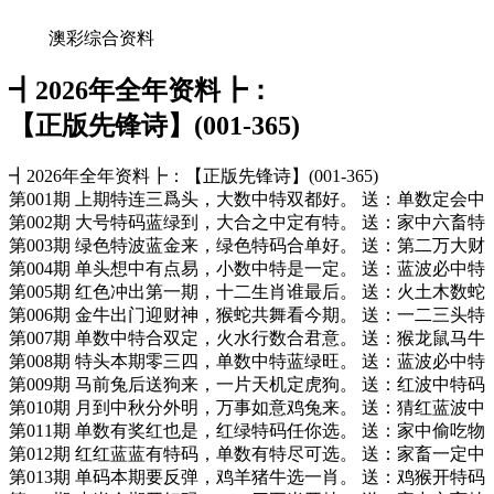
澳彩综合资料
┫
2026年全年资料┣：
【正版先锋诗】(001-365)
┫2026年全年资料┣：【正版先锋诗】(001-365)
第001期 上期特连三爲头，大数中特双都好。 送：单数定会中
第002期 大号特码蓝绿到，大合之中定有特。 送：家中六畜特
第003期 绿色特波蓝金来，绿色特码合单好。 送：第二万大财
第004期 单头想中有点易，小数中特是一定。 送：蓝波必中特
第005期 红色冲出第一期，十二生肖谁最后。 送：火土木数蛇
第006期 金牛出门迎财神，猴蛇共舞看今期。 送：一二三头特
第007期 单数中特合双定，火水行数合君意。 送：猴龙鼠马牛
第008期 特头本期零三四，单数中特蓝绿旺。 送：蓝波必中特
第009期 马前兔后送狗来，一片天机定虎狗。 送：红波中特码
第010期 月到中秋分外明，万事如意鸡兔来。 送：猜红蓝波中
第011期 单数有奖红也是，红绿特码任你选。 送：家中偷吃物
第012期 红红蓝蓝有特码，单数有特尽可选。 送：家畜一定中
第013期 单码本期要反弹，鸡羊猪牛选一肖。 送：鸡猴开特码