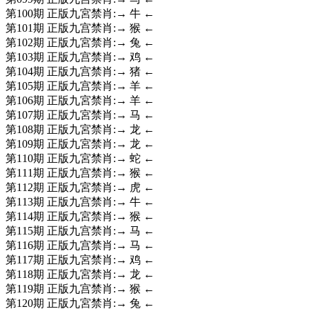
第100期 正版九宮禁肖:→ 牛 ←
第101期 正版九宫禁肖:→ 猴 ←
第102期 正版九宮禁肖:→ 兔 ←
第103期 正版九宫禁肖:→ 鸡 ←
第104期 正版九宫禁肖:→ 猪 ←
第105期 正版九宫禁肖:→ 羊 ←
第106期 正版九宮禁肖:→ 羊 ←
第107期 正版九宮禁肖:→ 马 ←
第108期 正版九宮禁肖:→ 龙 ←
第109期 正版九宮禁肖:→ 龙 ←
第110期 正版九宮禁肖:→ 蛇 ←
第111期 正版九宫禁肖:→ 猴 ←
第112期 正版九宮禁肖:→ 虎 ←
第113期 正版九宫禁肖:→ 牛 ←
第114期 正版九宮禁肖:→ 猴 ←
第115期 正版九宫禁肖:→ 马 ←
第116期 正版九宫禁肖:→ 马 ←
第117期 正版九宮禁肖:→ 鸡 ←
第118期 正版九宮禁肖:→ 龙 ←
第119期 正版九宫禁肖:→ 猴 ←
第120期 正版九宮禁肖:→ 兔 ←