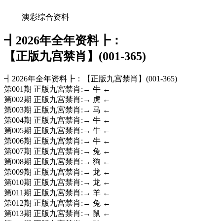
澳彩综合资料
┫
2026年全年资料┣：
【正版九宫禁肖】(001-365)
┫2026年全年资料┣：【正版九宫禁肖】(001-365)
第001期 正版九宮禁肖:→ 牛 ←
第002期 正版九宫禁肖:→ 虎 ←
第003期 正版九宮禁肖:→ 马 ←
第004期 正版九宫禁肖:→ 牛 ←
第005期 正版九宫禁肖:→ 牛 ←
第006期 正版九宫禁肖:→ 牛 ←
第007期 正版九宫禁肖:→ 兔 ←
第008期 正版九宮禁肖:→ 狗 ←
第009期 正版九宫禁肖:→ 龙 ←
第010期 正版九宫禁肖:→ 龙 ←
第011期 正版九宮禁肖:→ 羊 ←
第012期 正版九宫禁肖:→ 兔 ←
第013期 正版九宮禁肖:→ 鼠 ←