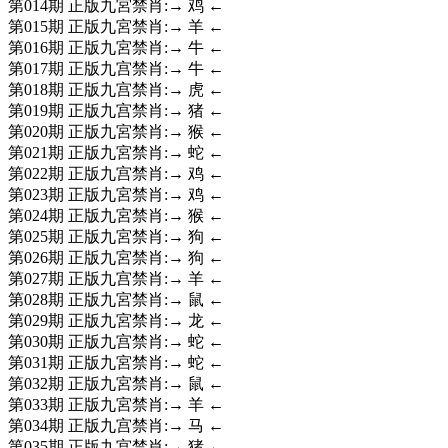
第014期 正版九宮禁肖:→ 鸡 ←
第015期 正版九宮禁肖:→ 羊 ←
第016期 正版九宮禁肖:→ 牛 ←
第017期 正版九宫禁肖:→ 牛 ←
第018期 正版九宫禁肖:→ 虎 ←
第019期 正版九宫禁肖:→ 猪 ←
第020期 正版九宮禁肖:→ 猴 ←
第021期 正版九宮禁肖:→ 蛇 ←
第022期 正版九宫禁肖:→ 鸡 ←
第023期 正版九宮禁肖:→ 鸡 ←
第024期 正版九宮禁肖:→ 猴 ←
第025期 正版九宮禁肖:→ 狗 ←
第026期 正版九宮禁肖:→ 狗 ←
第027期 正版九宫禁肖:→ 羊 ←
第028期 正版九宮禁肖:→ 鼠 ←
第029期 正版九宮禁肖:→ 龙 ←
第030期 正版九宫禁肖:→ 蛇 ←
第031期 正版九宮禁肖:→ 蛇 ←
第032期 正版九宮禁肖:→ 鼠 ←
第033期 正版九宮禁肖:→ 羊 ←
第034期 正版九宫禁肖:→ 马 ←
第035期 正版九宫禁肖:→ 猪 ←